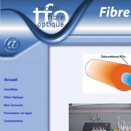
Accueil
Voix/Data
Fibre Optique
Nos Conseils
Formulaire en ligne
Coordonnées